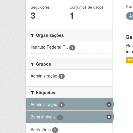
For
Seguidores
Conjuntos de dados
3
1
A
Organizações
Be
Rel
Instituto Federal F...
1
imó
CS
Grupos
Administração
1
Etiquetas
Administração
1
Bens imóveis
1
Patrimônio
1