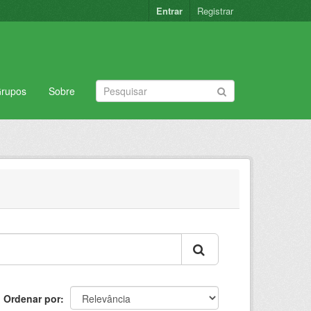
Entrar
Registrar
rupos
Sobre
Ordenar por