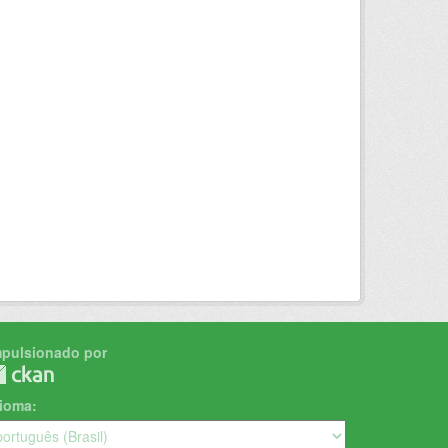
mpulsionado por
dioma