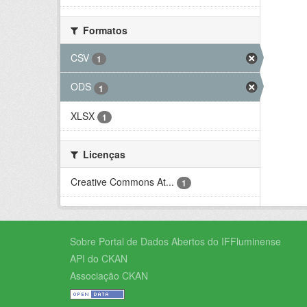
Formatos
CSV
1
ODS
1
XLSX
1
Licenças
Creative Commons At...
1
Sobre Portal de Dados Abertos do IFFluminense
API do CKAN
Associação CKAN