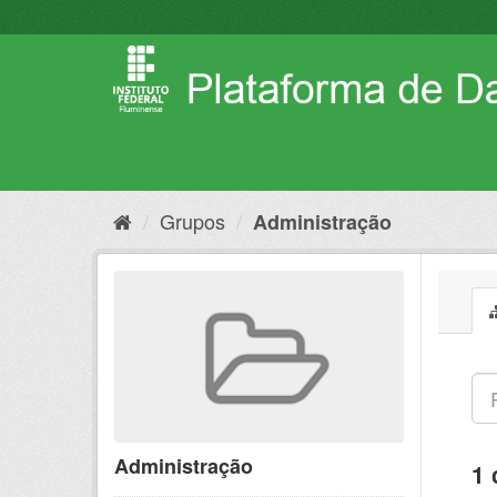
Pular
para
o
conteúdo
Grupos
Administração
Administração
1 