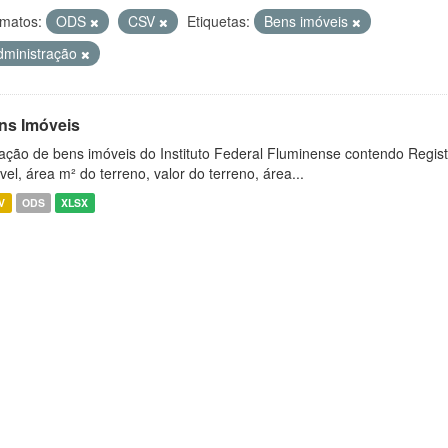
matos:
ODS
CSV
Etiquetas:
Bens imóveis
dministração
ns Imóveis
ação de bens imóveis do Instituto Federal Fluminense contendo Regist
vel, área m² do terreno, valor do terreno, área...
V
ODS
XLSX