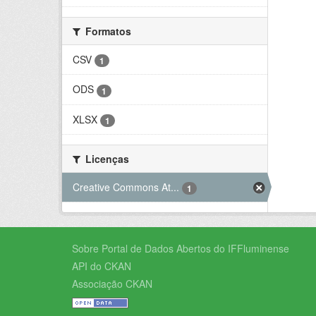
Formatos
CSV
1
ODS
1
XLSX
1
Licenças
Creative Commons At...
1
Sobre Portal de Dados Abertos do IFFluminense
API do CKAN
Associação CKAN