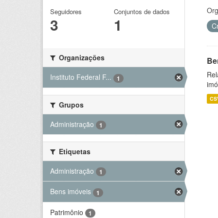
Org
Seguidores
Conjuntos de dados
3
1
C
Organizações
Be
Rel
Instituto Federal F...
1
imó
CS
Grupos
Administração
1
Etiquetas
Administração
1
Bens imóveis
1
Patrimônio
1