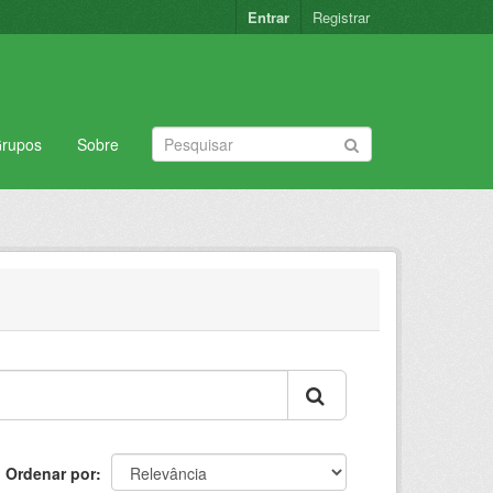
Entrar
Registrar
rupos
Sobre
Ordenar por