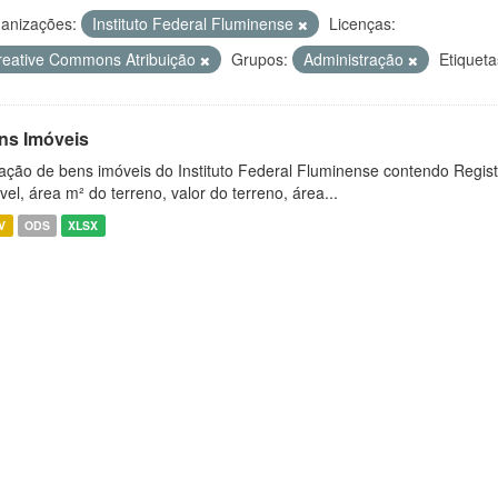
anizações:
Instituto Federal Fluminense
Licenças:
reative Commons Atribuição
Grupos:
Administração
Etiqueta
ns Imóveis
ação de bens imóveis do Instituto Federal Fluminense contendo Regist
vel, área m² do terreno, valor do terreno, área...
V
ODS
XLSX