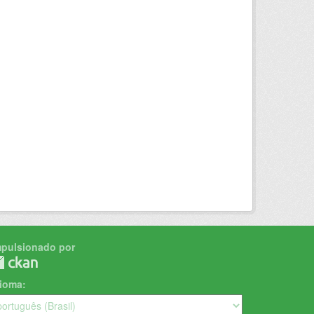
mpulsionado por
dioma