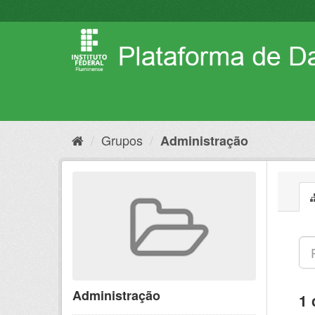
Pular
para
o
conteúdo
Grupos
Administração
Administração
1 