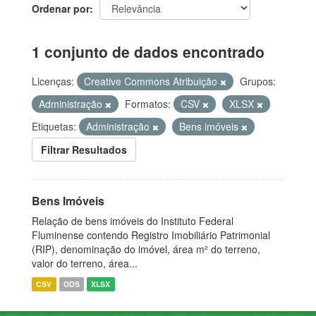
Ordenar por
1 conjunto de dados encontrado
Licenças:
Creative Commons Atribuição
Grupos:
Administração
Formatos:
CSV
XLSX
Etiquetas:
Administração
Bens imóveis
Filtrar Resultados
Bens Imóveis
Relação de bens imóveis do Instituto Federal
Fluminense contendo Registro Imobiliário Patrimonial
(RIP), denominação do imóvel, área m² do terreno,
valor do terreno, área...
CSV
ODS
XLSX