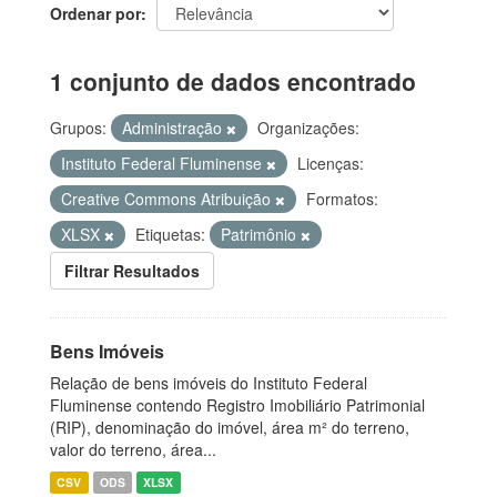
Ordenar por
1 conjunto de dados encontrado
Grupos:
Administração
Organizações:
Instituto Federal Fluminense
Licenças:
Creative Commons Atribuição
Formatos:
XLSX
Etiquetas:
Patrimônio
Filtrar Resultados
Bens Imóveis
Relação de bens imóveis do Instituto Federal
Fluminense contendo Registro Imobiliário Patrimonial
(RIP), denominação do imóvel, área m² do terreno,
valor do terreno, área...
CSV
ODS
XLSX