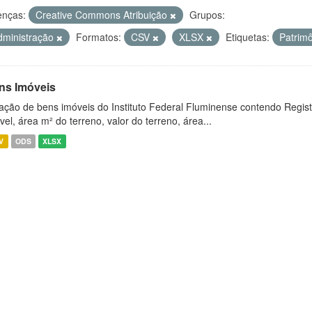
enças:
Creative Commons Atribuição
Grupos:
dministração
Formatos:
CSV
XLSX
Etiquetas:
Patrim
ns Imóveis
ação de bens imóveis do Instituto Federal Fluminense contendo Regist
vel, área m² do terreno, valor do terreno, área...
V
ODS
XLSX