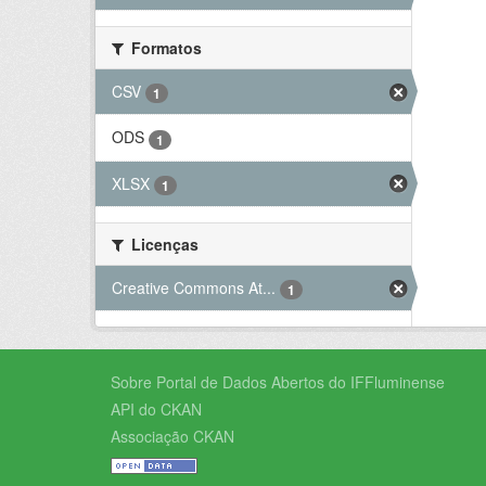
Formatos
CSV
1
ODS
1
XLSX
1
Licenças
Creative Commons At...
1
Sobre Portal de Dados Abertos do IFFluminense
API do CKAN
Associação CKAN