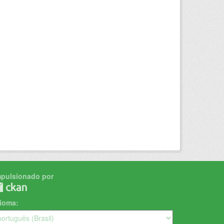
mpulsionado por
dioma