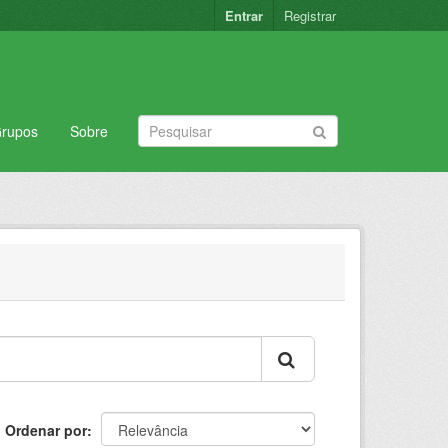
Entrar
Registrar
rupos
Sobre
Ordenar por