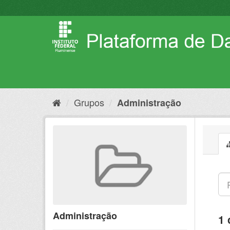
Pular
para
o
conteúdo
Grupos
Administração
Administração
1 