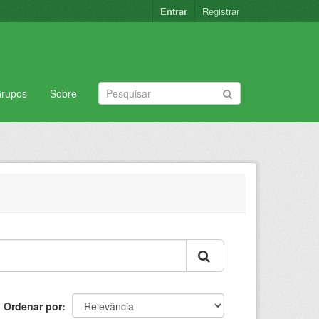
Entrar
Registrar
rupos
Sobre
Ordenar por