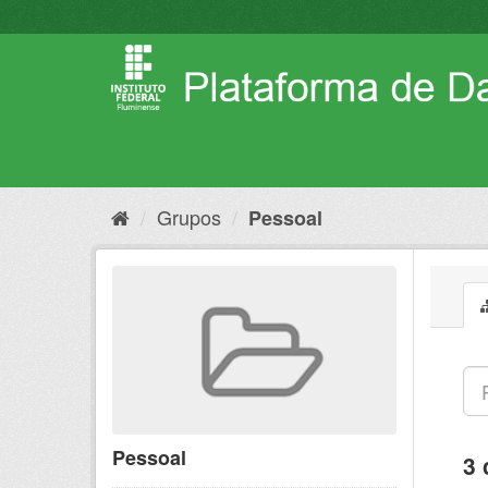
Pular
para
o
conteúdo
Grupos
Pessoal
Pessoal
3 