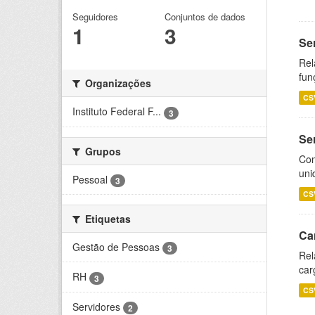
Seguidores
Conjuntos de dados
1
3
Se
Rel
fun
Organizações
CS
Instituto Federal F...
3
Se
Grupos
Com
uni
Pessoal
3
CS
Etiquetas
Ca
Gestão de Pessoas
3
Rel
car
RH
3
CS
Servidores
2