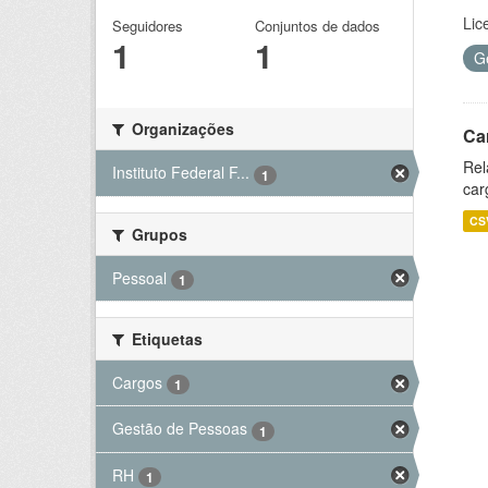
Lic
Seguidores
Conjuntos de dados
1
1
G
Organizações
Ca
Rel
Instituto Federal F...
1
car
CS
Grupos
Pessoal
1
Etiquetas
Cargos
1
Gestão de Pessoas
1
RH
1