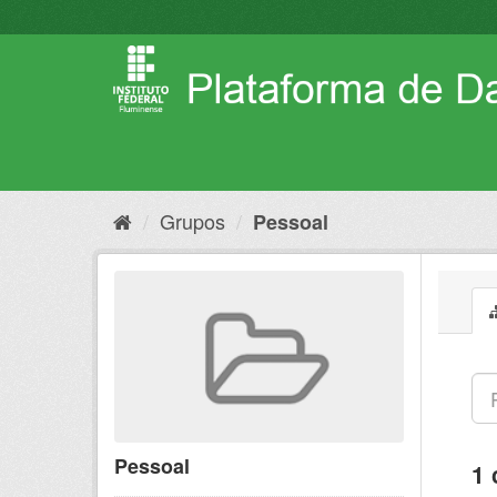
Pular
para
o
conteúdo
Grupos
Pessoal
Pessoal
1 