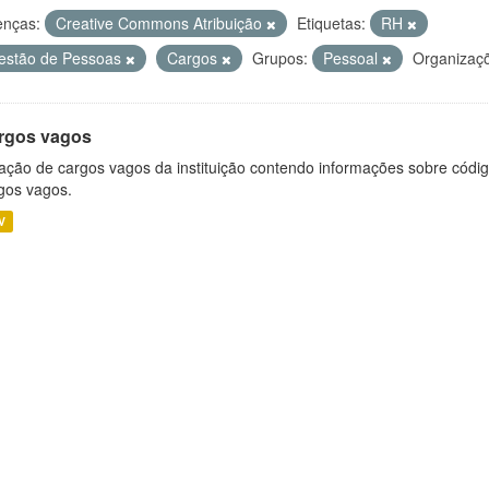
enças:
Creative Commons Atribuição
Etiquetas:
RH
estão de Pessoas
Cargos
Grupos:
Pessoal
Organizaç
rgos vagos
ação de cargos vagos da instituição contendo informações sobre códig
gos vagos.
V