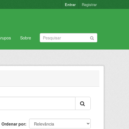
Entrar
Registrar
rupos
Sobre
Ordenar por