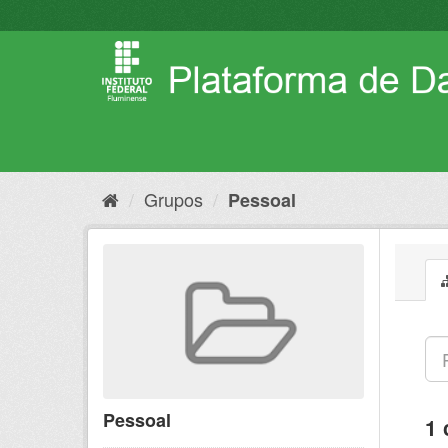
Pular
para
o
conteúdo
Grupos
Pessoal
Pessoal
1 