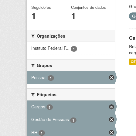
Gru
Seguidores
Conjuntos de dados
1
1
G
Organizações
Ca
Rel
Instituto Federal F...
1
car
CS
Grupos
Pessoal
1
Etiquetas
Cargos
1
Gestão de Pessoas
1
RH
1