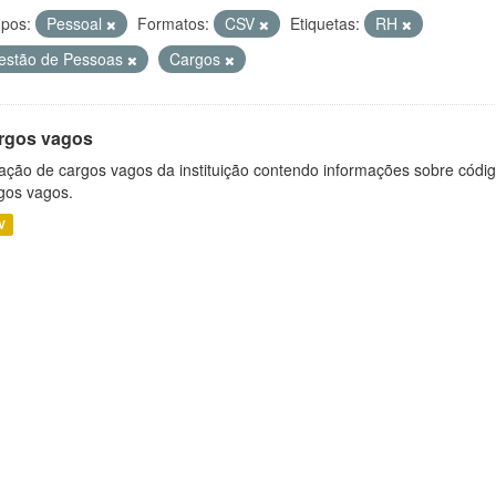
pos:
Pessoal
Formatos:
CSV
Etiquetas:
RH
estão de Pessoas
Cargos
rgos vagos
ação de cargos vagos da instituição contendo informações sobre códig
gos vagos.
V