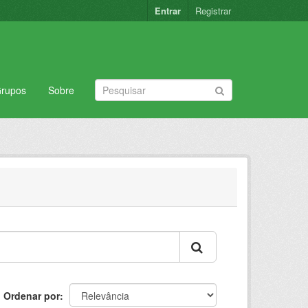
Entrar
Registrar
rupos
Sobre
Ordenar por