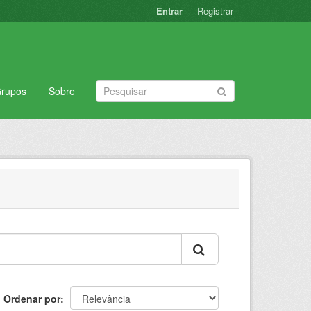
Entrar
Registrar
rupos
Sobre
Ordenar por