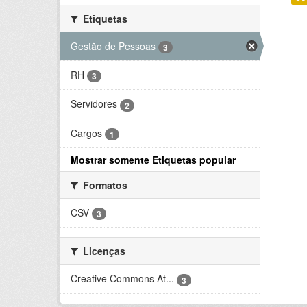
Etiquetas
Gestão de Pessoas
3
RH
3
Servidores
2
Cargos
1
Mostrar somente Etiquetas popular
Formatos
CSV
3
Licenças
Creative Commons At...
3