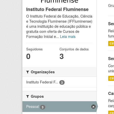
Gru
Instituto Federal Fluminense
O Instituto Federal de Educação, Ciência
e Tecnologia Fluminense (IFFluminense)
Se
é uma instituição de educação pública e
Rel
gratuita com oferta de Cursos de
fun
Formação Inicial e...
Leia mais
CS
Seguidores
Conjuntos de dados
0
3
Se
Com
uni
Organizações
CS
Instituto Federal F...
3
Ca
Grupos
Rel
car
Pessoal
3
CS