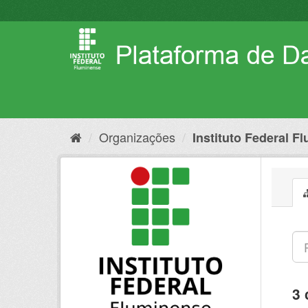
Pular
para
o
conteúdo
Organizações
Instituto Federal F
3 