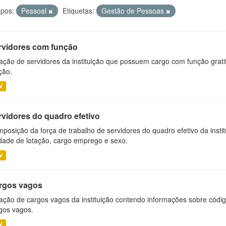
pos:
Pessoal
Etiquetas:
Gestão de Pessoas
rvidores com função
ação de servidores da instituição que possuem cargo com função grati
ção.
V
rvidores do quadro efetivo
posição da força de trabalho de servidores do quadro efetivo da insti
dade de lotação, cargo emprego e sexo.
V
rgos vagos
ação de cargos vagos da instituição contendo informações sobre códig
gos vagos.
V