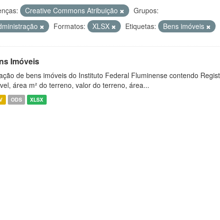
enças:
Creative Commons Atribuição
Grupos:
dministração
Formatos:
XLSX
Etiquetas:
Bens imóveis
ns Imóveis
ação de bens imóveis do Instituto Federal Fluminense contendo Regist
vel, área m² do terreno, valor do terreno, área...
V
ODS
XLSX