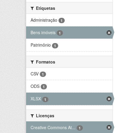
Etiquetas
Administração
1
Bens imóveis
1
Patrimônio
1
Formatos
CSV
1
ODS
1
XLSX
1
Licenças
Creative Commons At...
1