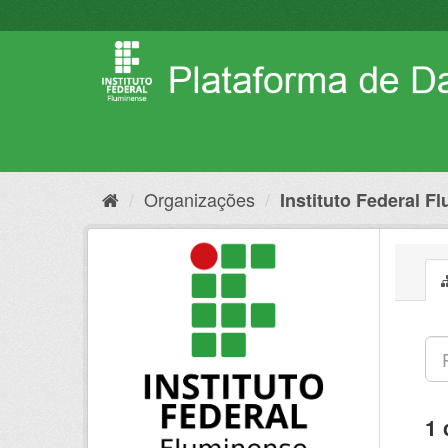
Pular
para
o
conteúdo
Organizações
Instituto Federal F
1 