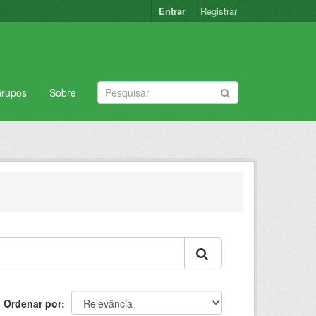
Entrar
Registrar
rupos
Sobre
Ordenar por