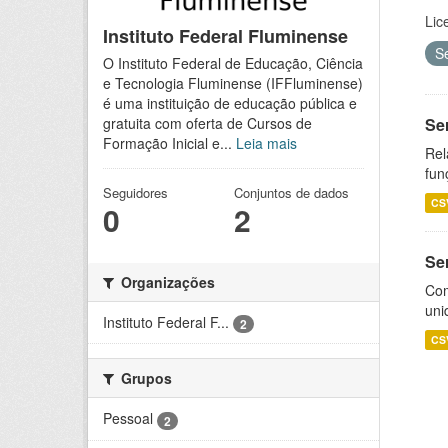
Lic
Instituto Federal Fluminense
S
O Instituto Federal de Educação, Ciência
e Tecnologia Fluminense (IFFluminense)
é uma instituição de educação pública e
Se
gratuita com oferta de Cursos de
Formação Inicial e...
Leia mais
Rel
fun
Seguidores
Conjuntos de dados
CS
0
2
Se
Organizações
Com
uni
Instituto Federal F...
2
CS
Grupos
Pessoal
2