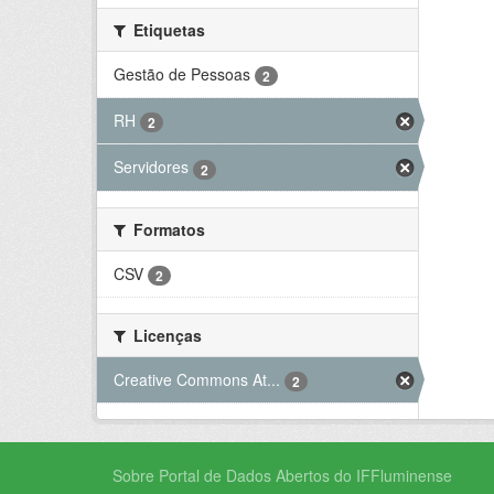
Etiquetas
Gestão de Pessoas
2
RH
2
Servidores
2
Formatos
CSV
2
Licenças
Creative Commons At...
2
Sobre Portal de Dados Abertos do IFFluminense