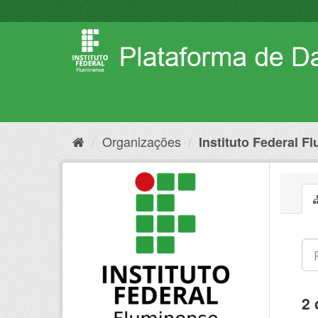
Pular
para
o
conteúdo
Organizações
Instituto Federal F
2 