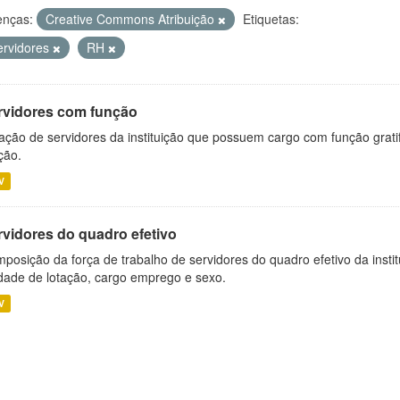
enças:
Creative Commons Atribuição
Etiquetas:
ervidores
RH
rvidores com função
ação de servidores da instituição que possuem cargo com função grati
ção.
V
rvidores do quadro efetivo
posição da força de trabalho de servidores do quadro efetivo da insti
dade de lotação, cargo emprego e sexo.
V