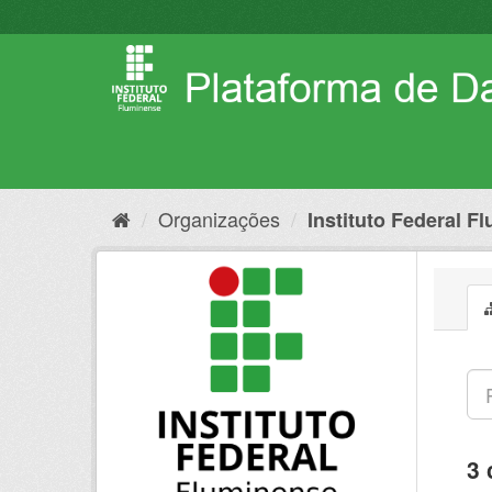
Pular
para
o
conteúdo
Organizações
Instituto Federal F
3 