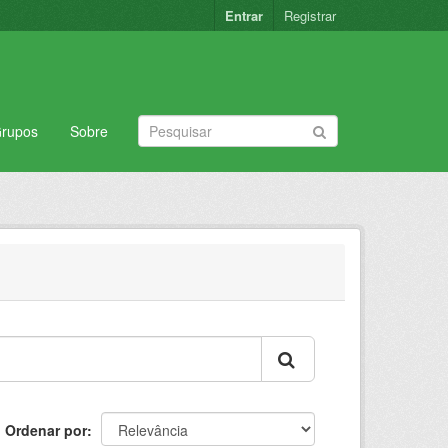
Entrar
Registrar
rupos
Sobre
Ordenar por