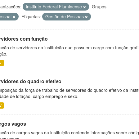
anizações:
Instituto Federal Fluminense
Grupos:
essoal
Etiquetas:
Gestão de Pessoas
rvidores com função
ação de servidores da instituição que possuem cargo com função grati
ção.
V
rvidores do quadro efetivo
posição da força de trabalho de servidores do quadro efetivo da insti
dade de lotação, cargo emprego e sexo.
V
rgos vagos
ação de cargos vagos da instituição contendo informações sobre códig
gos vagos.