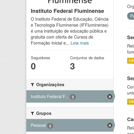
Org
Instituto Federal Fluminense
P
O Instituto Federal de Educação, Ciência
e Tecnologia Fluminense (IFFluminense)
é uma instituição de educação pública e
Se
gratuita com oferta de Cursos de
Formação Inicial e...
Leia mais
Rel
fun
Seguidores
Conjuntos de dados
CS
0
3
Se
Organizações
Com
uni
Instituto Federal F...
3
CS
Grupos
Ca
Pessoal
3
Rel
car