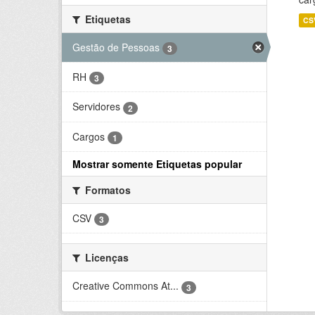
Etiquetas
CS
Gestão de Pessoas
3
RH
3
Servidores
2
Cargos
1
Mostrar somente Etiquetas popular
Formatos
CSV
3
Licenças
Creative Commons At...
3