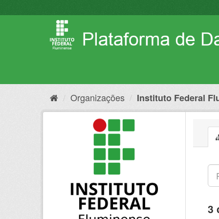
Pular
para
o
conteúdo
Organizações
Instituto Federal F
3 