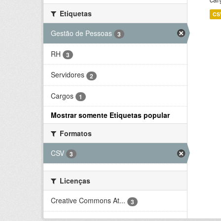
Etiquetas
CS
Gestão de Pessoas
3
RH
3
Servidores
2
Cargos
1
Mostrar somente Etiquetas popular
Formatos
CSV
3
Licenças
Creative Commons At...
3