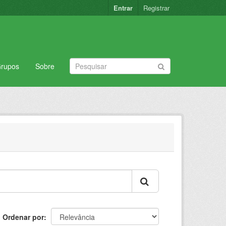
Entrar
Registrar
rupos
Sobre
Ordenar por