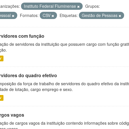
anizações:
Instituto Federal Fluminense
Grupos:
essoal
Formatos:
CSV
Etiquetas:
Gestão de Pessoas
rvidores com função
ação de servidores da instituição que possuem cargo com função grati
ção.
V
rvidores do quadro efetivo
posição da força de trabalho de servidores do quadro efetivo da insti
dade de lotação, cargo emprego e sexo.
V
rgos vagos
ação de cargos vagos da instituição contendo informações sobre códig
gos vagos.