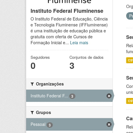
Org
Instituto Federal Fluminense
P
O Instituto Federal de Educação, Ciência
e Tecnologia Fluminense (IFFluminense)
é uma instituição de educação pública e
Se
gratuita com oferta de Cursos de
Formação Inicial e...
Leia mais
Rel
fun
Seguidores
Conjuntos de dados
CS
0
3
Se
Organizações
Com
uni
Instituto Federal F...
3
CS
Grupos
Ca
Pessoal
3
Rel
car