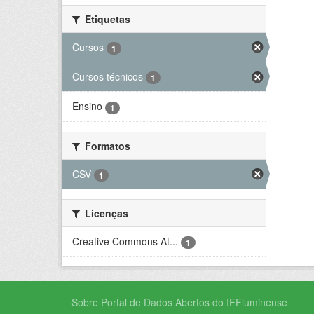
Etiquetas
Cursos
1
Cursos técnicos
1
Ensino
1
Formatos
CSV
1
Licenças
Creative Commons At...
1
Sobre Portal de Dados Abertos do IFFluminense