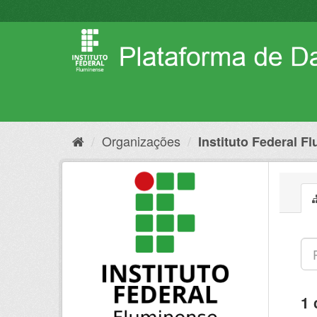
Pular
para
o
conteúdo
Organizações
Instituto Federal F
1 