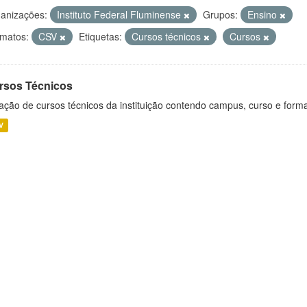
anizações:
Instituto Federal Fluminense
Grupos:
Ensino
matos:
CSV
Etiquetas:
Cursos técnicos
Cursos
rsos Técnicos
ação de cursos técnicos da instituição contendo campus, curso e forma
V