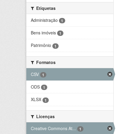
Etiquetas
Administração
1
Bens imóveis
1
Patrimônio
1
Formatos
CSV
1
ODS
1
XLSX
1
Licenças
Creative Commons At...
1