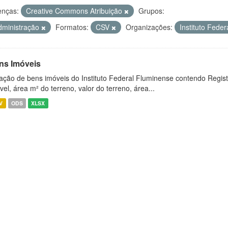
enças:
Creative Commons Atribuição
Grupos:
dministração
Formatos:
CSV
Organizações:
Instituto Fede
ns Imóveis
ação de bens imóveis do Instituto Federal Fluminense contendo Regist
vel, área m² do terreno, valor do terreno, área...
V
ODS
XLSX