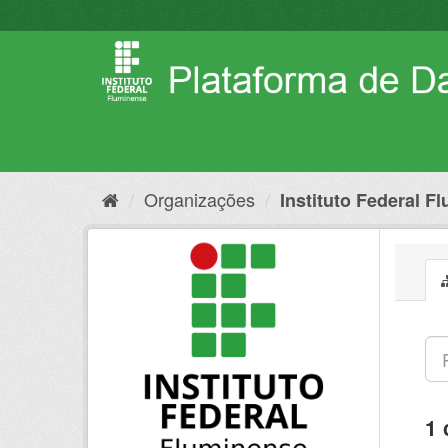
Pular
para
o
conteúdo
Organizações
Instituto Federal F
1 