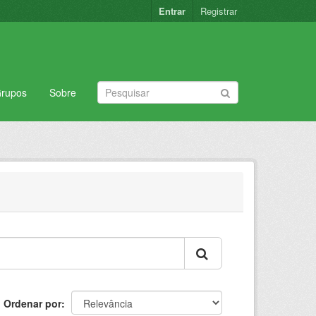
Entrar
Registrar
rupos
Sobre
Ordenar por