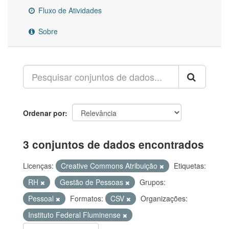
Fluxo de Atividades
Sobre
Ordenar por
3 conjuntos de dados encontrados
Licenças:
Creative Commons Atribuição
Etiquetas:
RH
Gestão de Pessoas
Grupos:
Pessoal
Formatos:
CSV
Organizações:
Instituto Federal Fluminense