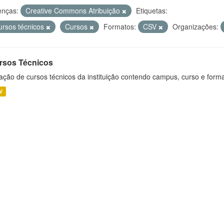
enças:
Creative Commons Atribuição
Etiquetas:
ursos técnicos
Cursos
Formatos:
CSV
Organizações:
rsos Técnicos
ação de cursos técnicos da instituição contendo campus, curso e forma
V