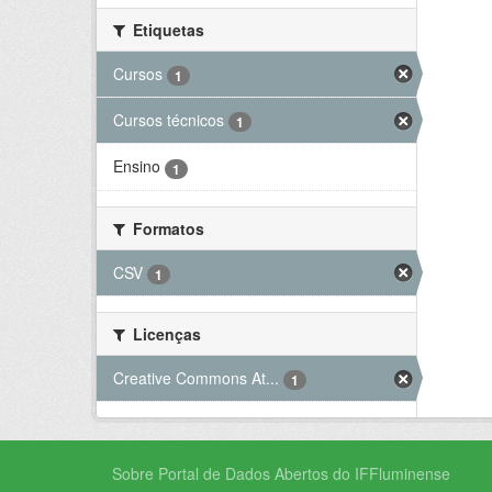
Etiquetas
Cursos
1
Cursos técnicos
1
Ensino
1
Formatos
CSV
1
Licenças
Creative Commons At...
1
Sobre Portal de Dados Abertos do IFFluminense