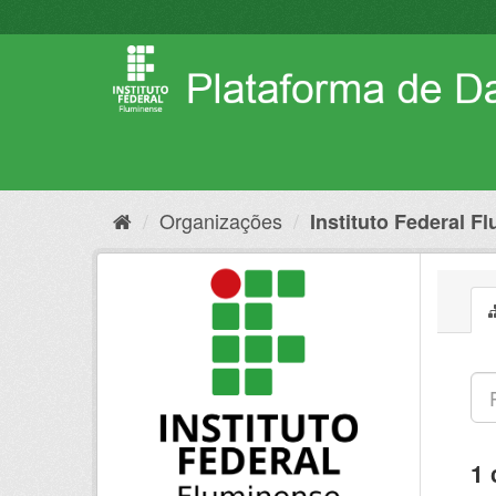
Pular
para
o
conteúdo
Organizações
Instituto Federal F
1 