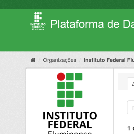
Pular
para
o
conteúdo
Organizações
Instituto Federal F
1 