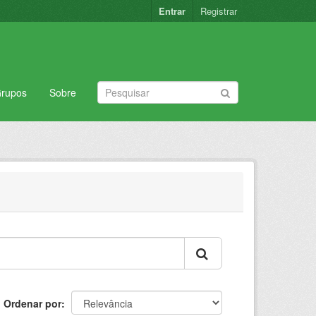
Entrar
Registrar
rupos
Sobre
Ordenar por