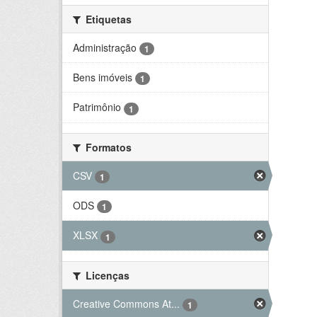
Etiquetas
Administração
1
Bens imóveis
1
Patrimônio
1
Formatos
CSV
1
ODS
1
XLSX
1
Licenças
Creative Commons At...
1