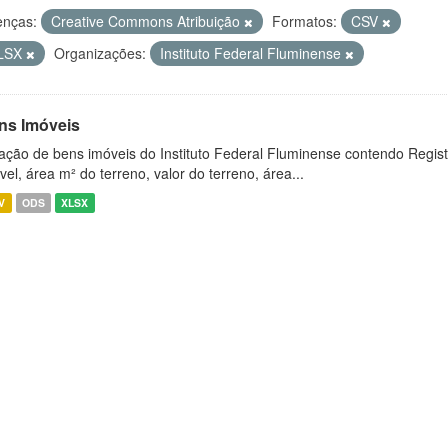
enças:
Creative Commons Atribuição
Formatos:
CSV
LSX
Organizações:
Instituto Federal Fluminense
ns Imóveis
ação de bens imóveis do Instituto Federal Fluminense contendo Regist
vel, área m² do terreno, valor do terreno, área...
V
ODS
XLSX