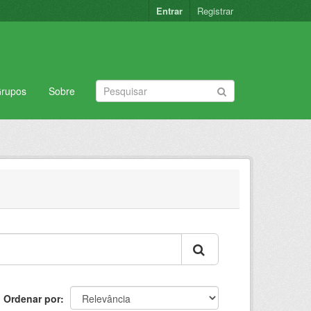
Entrar
Registrar
rupos
Sobre
Ordenar por