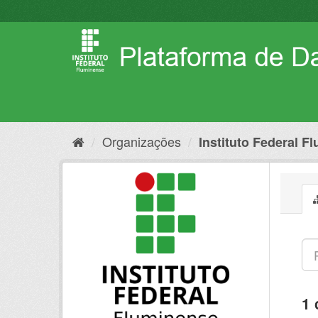
Pular
para
o
conteúdo
Organizações
Instituto Federal F
1 