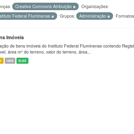
enças:
Creative Commons Atribuição
Organizações:
nstituto Federal Fluminense
Grupos:
Administração
Formatos
ns Imóveis
ação de bens imóveis do Instituto Federal Fluminense contendo Regist
vel, área m² do terreno, valor do terreno, área...
V
ODS
XLSX