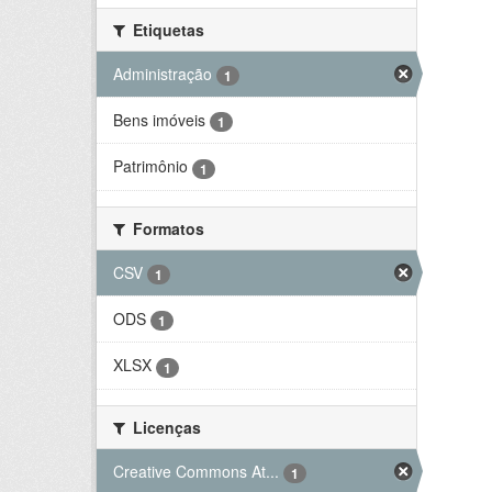
Etiquetas
Administração
1
Bens imóveis
1
Patrimônio
1
Formatos
CSV
1
ODS
1
XLSX
1
Licenças
Creative Commons At...
1