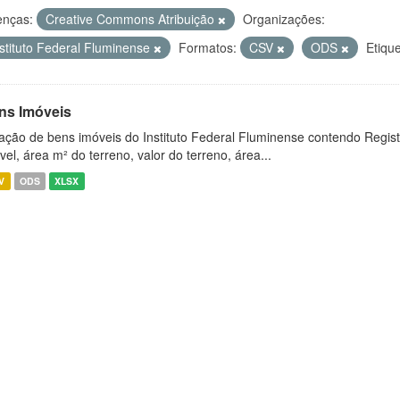
enças:
Creative Commons Atribuição
Organizações:
nstituto Federal Fluminense
Formatos:
CSV
ODS
Etique
ns Imóveis
ação de bens imóveis do Instituto Federal Fluminense contendo Regist
vel, área m² do terreno, valor do terreno, área...
V
ODS
XLSX