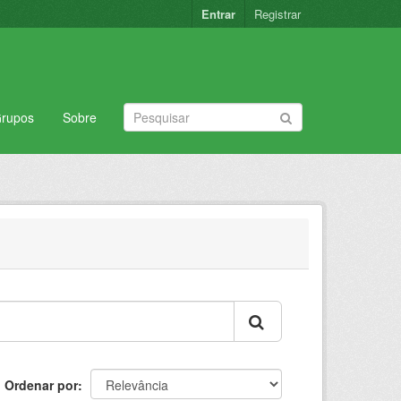
Entrar
Registrar
rupos
Sobre
Ordenar por