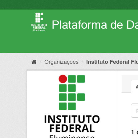
Pular
para
o
conteúdo
Organizações
Instituto Federal F
1 