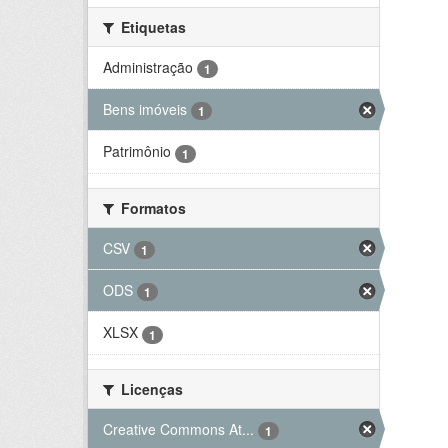
Etiquetas
Administração
1
Bens imóveis
1
Patrimônio
1
Formatos
CSV
1
ODS
1
XLSX
1
Licenças
Creative Commons At...
1