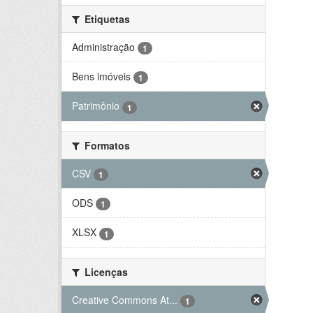
Etiquetas
Administração
1
Bens imóveis
1
Patrimônio
1
Formatos
CSV
1
ODS
1
XLSX
1
Licenças
Creative Commons At...
1