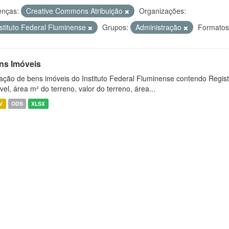
enças:
Creative Commons Atribuição
Organizações:
nstituto Federal Fluminense
Grupos:
Administração
Formatos
ns Imóveis
ação de bens imóveis do Instituto Federal Fluminense contendo Regist
vel, área m² do terreno, valor do terreno, área...
V
ODS
XLSX