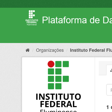
Pular
para
o
conteúdo
Organizações
Instituto Federal F
1 