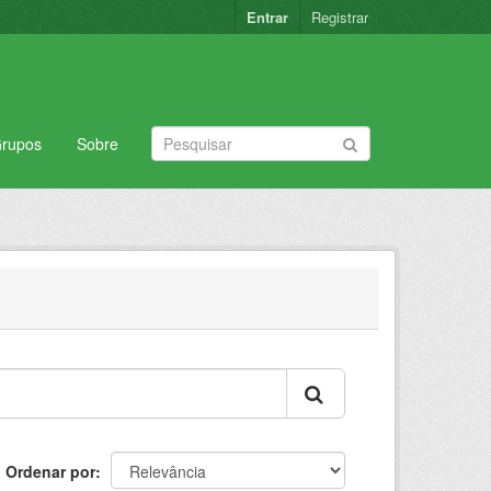
Entrar
Registrar
rupos
Sobre
Ordenar por