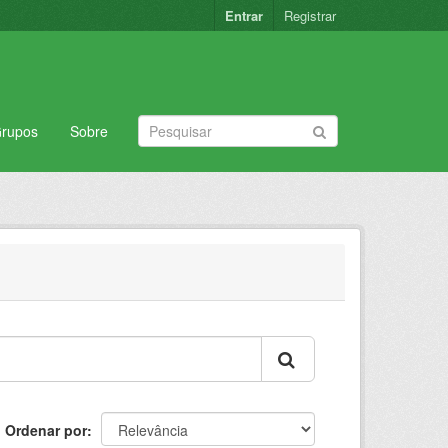
Entrar
Registrar
rupos
Sobre
Ordenar por