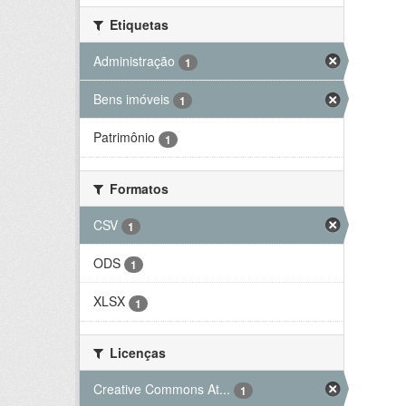
Etiquetas
Administração
1
Bens imóveis
1
Patrimônio
1
Formatos
CSV
1
ODS
1
XLSX
1
Licenças
Creative Commons At...
1