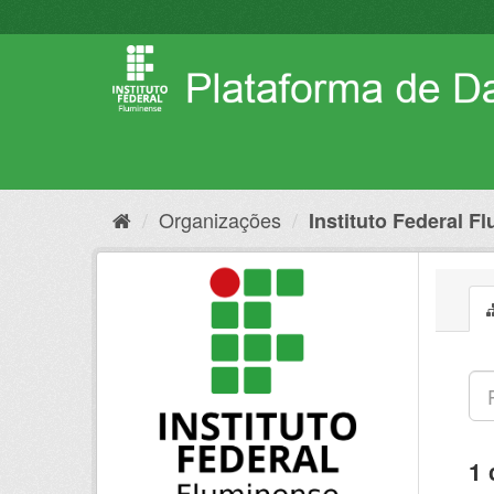
Pular
para
o
conteúdo
Organizações
Instituto Federal F
1 