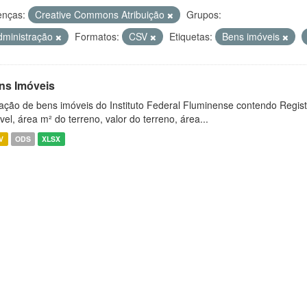
enças:
Creative Commons Atribuição
Grupos:
dministração
Formatos:
CSV
Etiquetas:
Bens imóveis
ns Imóveis
ação de bens imóveis do Instituto Federal Fluminense contendo Regist
vel, área m² do terreno, valor do terreno, área...
V
ODS
XLSX