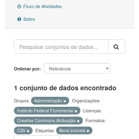
Fluxo de Atividades
Sobre
Ordenar por
1 conjunto de dados encontrado
Grupos:
Administração
Organizações:
Instituto Federal Fluminense
Licenças:
Creative Commons Atribuição
Formatos:
CSV
Etiquetas:
Bens imóveis