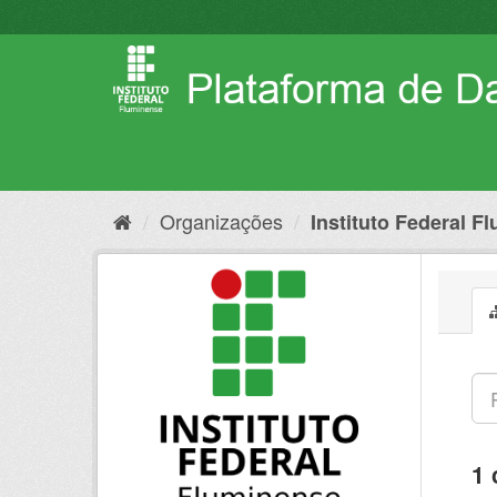
Pular
para
o
conteúdo
Organizações
Instituto Federal F
1 