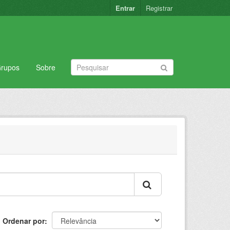
Entrar
Registrar
rupos
Sobre
Ordenar por