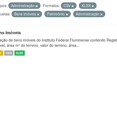
pos:
Administração
Formatos:
CSV
XLSX
quetas:
Bens imóveis
Patrimônio
Administração
ns Imóveis
ação de bens imóveis do Instituto Federal Fluminense contendo Regist
vel, área m² do terreno, valor do terreno, área...
V
ODS
XLSX