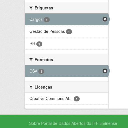
Etiquetas
Cargos
1
Gestão de Pessoas
1
RH
1
Formatos
CSV
1
Licenças
Creative Commons At...
1
Sobre Portal de Dados Abertos do IFFluminense