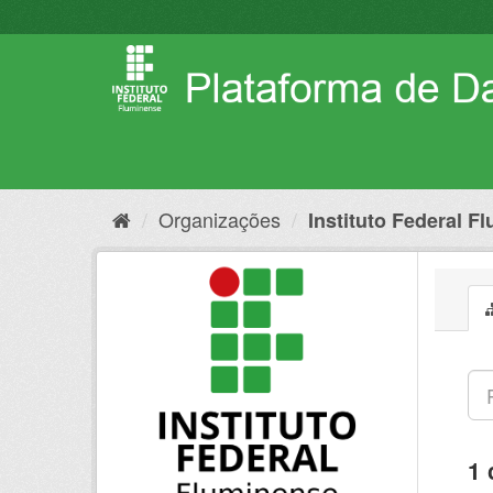
Pular
para
o
conteúdo
Organizações
Instituto Federal F
1 