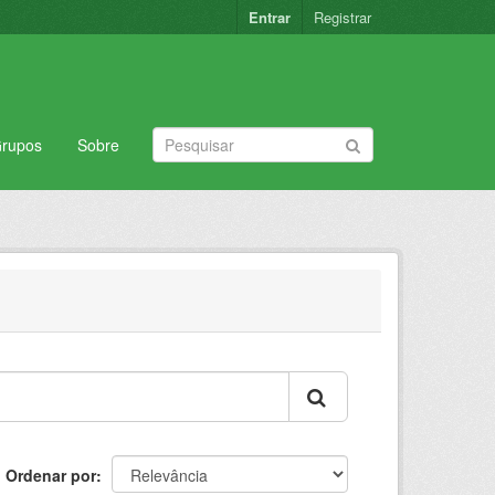
Entrar
Registrar
rupos
Sobre
Ordenar por