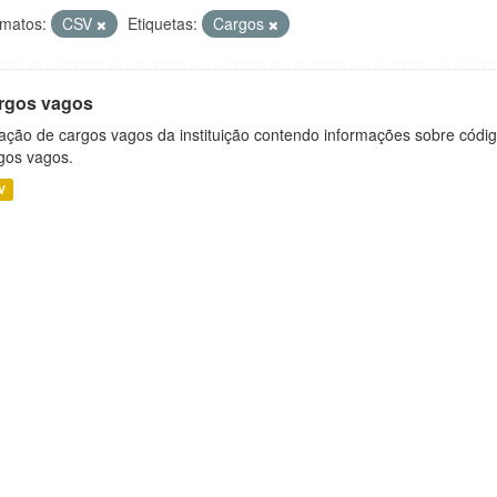
matos:
CSV
Etiquetas:
Cargos
rgos vagos
ação de cargos vagos da instituição contendo informações sobre códig
gos vagos.
V