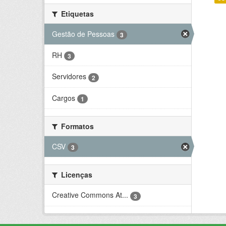
Etiquetas
Gestão de Pessoas
3
RH
3
Servidores
2
Cargos
1
Formatos
CSV
3
Licenças
Creative Commons At...
3