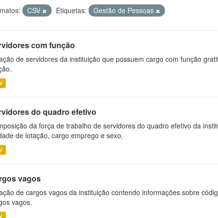
matos:
CSV
Etiquetas:
Gestão de Pessoas
rvidores com função
ação de servidores da instituição que possuem cargo com função grati
ção.
V
rvidores do quadro efetivo
posição da força de trabalho de servidores do quadro efetivo da insti
dade de lotação, cargo emprego e sexo.
V
rgos vagos
ação de cargos vagos da instituição contendo informações sobre códig
gos vagos.
V