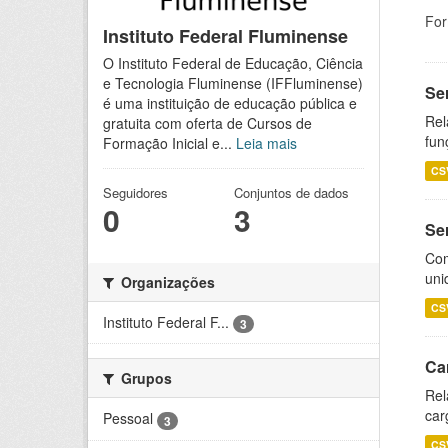
For
Instituto Federal Fluminense
O Instituto Federal de Educação, Ciência
e Tecnologia Fluminense (IFFluminense)
Se
é uma instituição de educação pública e
Rel
gratuita com oferta de Cursos de
fun
Formação Inicial e...
Leia mais
CS
Seguidores
Conjuntos de dados
0
3
Se
Com
uni
Organizações
CS
Instituto Federal F...
3
Ca
Grupos
Rel
car
Pessoal
3
CS