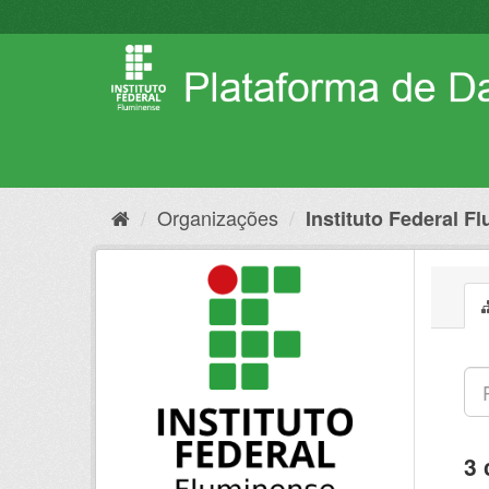
Pular
para
o
conteúdo
Organizações
Instituto Federal F
3 