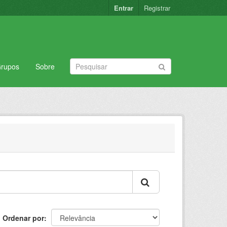
Entrar
Registrar
rupos
Sobre
Ordenar por