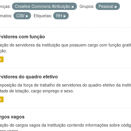
enças:
Creative Commons Atribuição
Grupos:
Pessoal
matos:
CSV
Etiquetas:
RH
rvidores com função
ação de servidores da instituição que possuem cargo com função grati
ção.
V
rvidores do quadro efetivo
posição da força de trabalho de servidores do quadro efetivo da insti
dade de lotação, cargo emprego e sexo.
V
rgos vagos
ação de cargos vagos da instituição contendo informações sobre códig
gos vagos.