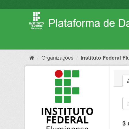
Pular
para
o
conteúdo
Organizações
Instituto Federal F
3 