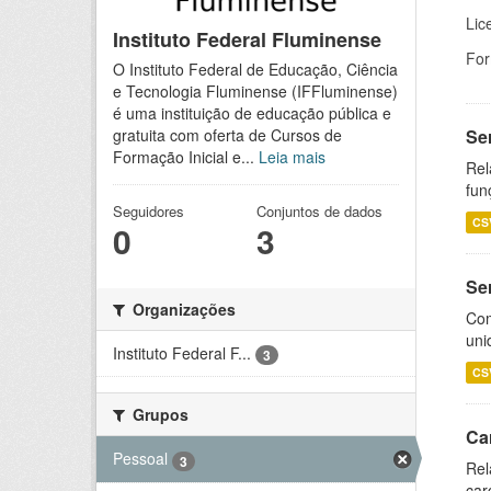
Lic
Instituto Federal Fluminense
For
O Instituto Federal de Educação, Ciência
e Tecnologia Fluminense (IFFluminense)
é uma instituição de educação pública e
Se
gratuita com oferta de Cursos de
Formação Inicial e...
Leia mais
Rel
fun
Seguidores
Conjuntos de dados
CS
0
3
Se
Organizações
Com
uni
Instituto Federal F...
3
CS
Grupos
Ca
Pessoal
3
Rel
car