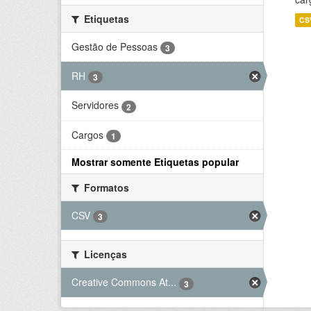
Etiquetas
CS
Gestão de Pessoas
3
RH
3
Servidores
2
Cargos
1
Mostrar somente Etiquetas popular
Formatos
CSV
3
Licenças
Creative Commons At...
3