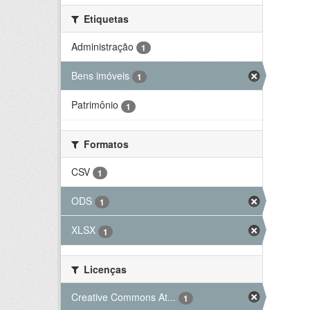
Etiquetas
Administração
1
Bens imóveis
1
Patrimônio
1
Formatos
CSV
1
ODS
1
XLSX
1
Licenças
Creative Commons At...
1