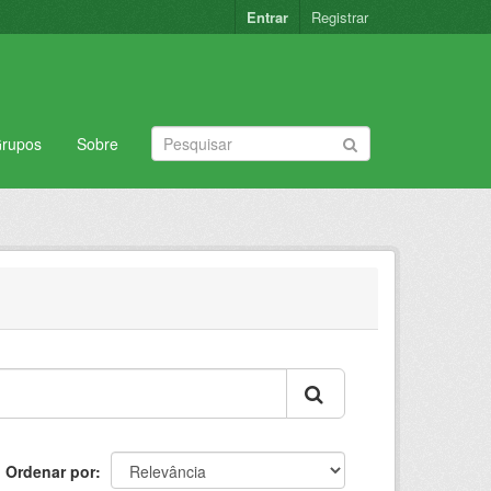
Entrar
Registrar
rupos
Sobre
Ordenar por