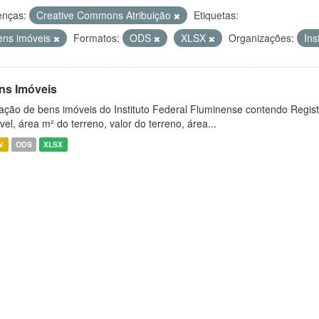
enças:
Creative Commons Atribuição
Etiquetas:
ens imóveis
Formatos:
ODS
XLSX
Organizações:
Ins
ns Imóveis
ação de bens imóveis do Instituto Federal Fluminense contendo Regist
vel, área m² do terreno, valor do terreno, área...
V
ODS
XLSX