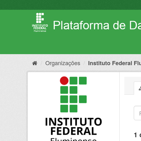
Pular
para
o
conteúdo
Organizações
Instituto Federal F
1 