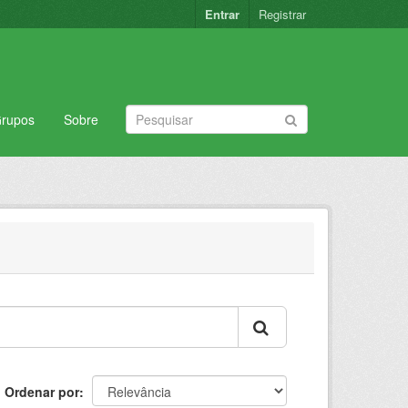
Entrar
Registrar
rupos
Sobre
Ordenar por