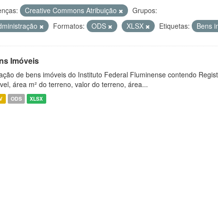
enças:
Creative Commons Atribuição
Grupos:
dministração
Formatos:
ODS
XLSX
Etiquetas:
Bens i
ns Imóveis
ação de bens imóveis do Instituto Federal Fluminense contendo Regist
vel, área m² do terreno, valor do terreno, área...
V
ODS
XLSX