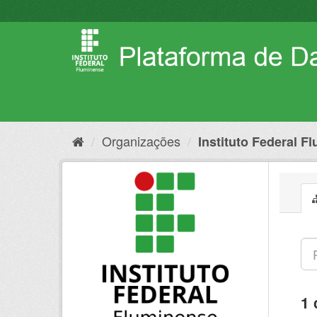
Pular
para
o
conteúdo
Organizações
Instituto Federal F
1 