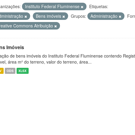
anizações:
Instituto Federal Fluminense
Etiquetas:
dministração
Bens imóveis
Grupos:
Administração
For
reative Commons Atribuição
ns Imóveis
ação de bens imóveis do Instituto Federal Fluminense contendo Regist
vel, área m² do terreno, valor do terreno, área...
V
ODS
XLSX