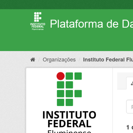
Pular
para
o
conteúdo
Organizações
Instituto Federal F
1 