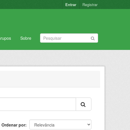
Entrar
Registrar
rupos
Sobre
Ordenar por