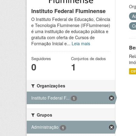
Org
Instituto Federal Fluminense
A
O Instituto Federal de Educação, Ciência
e Tecnologia Fluminense (IFFluminense)
C
é uma instituição de educação pública e
gratuita com oferta de Cursos de
Formação Inicial e...
Leia mais
Be
Rel
Seguidores
Conjuntos de dados
imó
0
1
CS
Organizações
Instituto Federal F...
1
Grupos
Administração
1