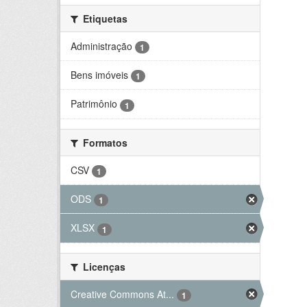
Etiquetas
Administração
1
Bens imóveis
1
Patrimônio
1
Formatos
CSV
1
ODS
1
XLSX
1
Licenças
Creative Commons At...
1