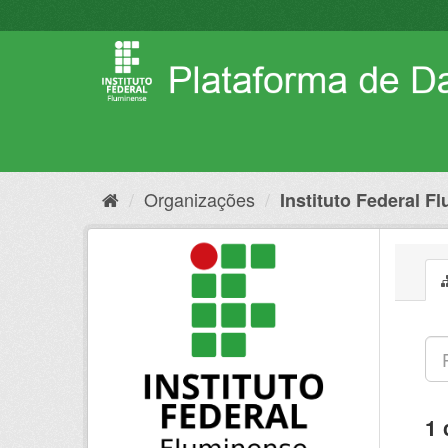
Pular
para
o
conteúdo
Organizações
Instituto Federal F
1 