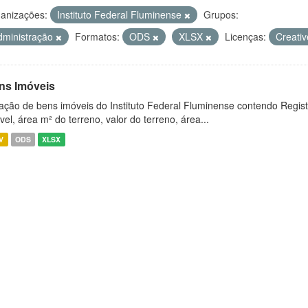
anizações:
Instituto Federal Fluminense
Grupos:
dministração
Formatos:
ODS
XLSX
Licenças:
Creati
ns Imóveis
ação de bens imóveis do Instituto Federal Fluminense contendo Regist
vel, área m² do terreno, valor do terreno, área...
V
ODS
XLSX