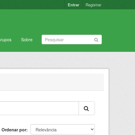
Entrar
Registrar
rupos
Sobre
Ordenar por