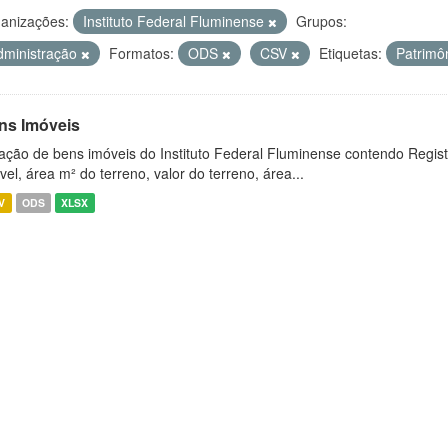
anizações:
Instituto Federal Fluminense
Grupos:
dministração
Formatos:
ODS
CSV
Etiquetas:
Patrimô
ns Imóveis
ação de bens imóveis do Instituto Federal Fluminense contendo Regist
vel, área m² do terreno, valor do terreno, área...
V
ODS
XLSX