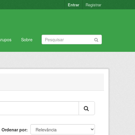
Entrar
Registrar
rupos
Sobre
Ordenar por