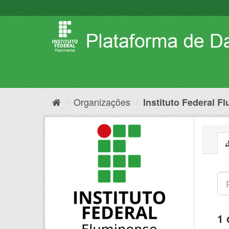
Pular
para
o
conteúdo
Organizações
Instituto Federal F
1 