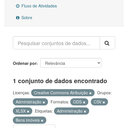
Fluxo de Atividades
Sobre
Ordenar por
1 conjunto de dados encontrado
Licenças:
Creative Commons Atribuição
Grupos:
Administração
Formatos:
ODS
CSV
XLSX
Etiquetas:
Administração
Bens imóveis