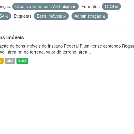
enças:
Creative Commons Atribuição
Formatos:
ODS
SV
Etiquetas:
Bens imóveis
Administração
ns Imóveis
ação de bens imóveis do Instituto Federal Fluminense contendo Regist
vel, área m² do terreno, valor do terreno, área...
V
ODS
XLSX