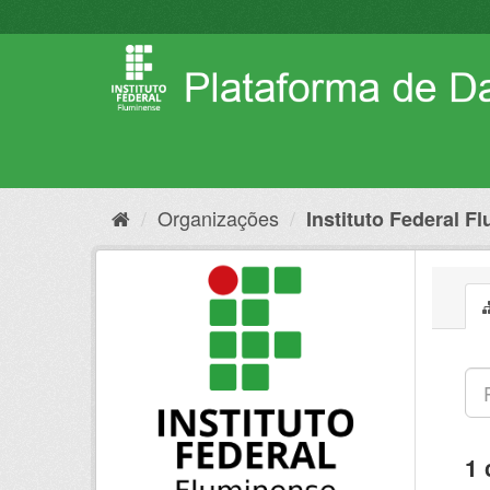
Pular
para
o
conteúdo
Organizações
Instituto Federal F
1 