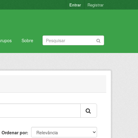
Entrar
Registrar
rupos
Sobre
Ordenar por