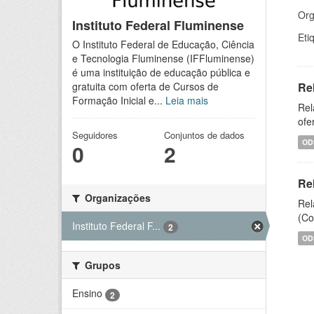
Org
Instituto Federal Fluminense
Eti
O Instituto Federal de Educação, Ciência
e Tecnologia Fluminense (IFFluminense)
é uma instituição de educação pública e
Re
gratuita com oferta de Cursos de
Formação Inicial e...
Leia mais
Rel
ofe
Seguidores
Conjuntos de dados
OD
0
2
Re
Organizações
Rel
(Co
Instituto Federal F...
2
OD
Grupos
Ensino
2