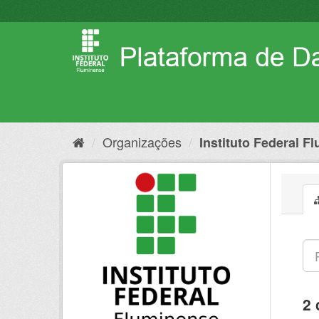
Pular
para
o
conteúdo
Organizações
Instituto Federal F
2 