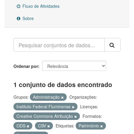
Fluxo de Atividades
Sobre
Ordenar por
1 conjunto de dados encontrado
Grupos:
Administração
Organizações:
Instituto Federal Fluminense
Licenças:
Creative Commons Atribuição
Formatos:
ODS
CSV
Etiquetas:
Patrimônio