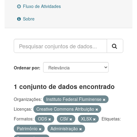
Fluxo de Atividades
Sobre
Ordenar por
1 conjunto de dados encontrado
Organizações:
Instituto Federal Fluminense
Licenças:
Creative Commons Atribuição
Formatos:
ODS
CSV
XLSX
Etiquetas:
Patrimônio
Administração