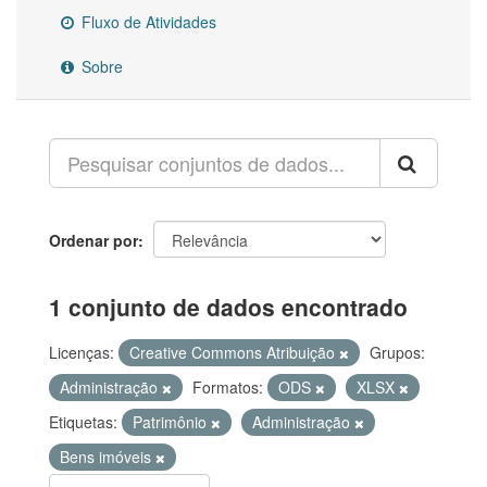
Fluxo de Atividades
Sobre
Ordenar por
1 conjunto de dados encontrado
Licenças:
Creative Commons Atribuição
Grupos:
Administração
Formatos:
ODS
XLSX
Etiquetas:
Patrimônio
Administração
Bens imóveis