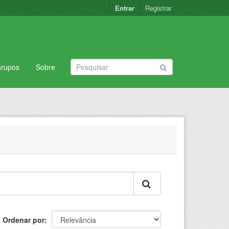
Entrar
Registrar
rupos
Sobre
Ordenar por