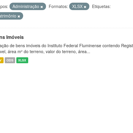
pos:
Administração
Formatos:
XLSX
Etiquetas:
atrimônio
ns Imóveis
ação de bens imóveis do Instituto Federal Fluminense contendo Regist
vel, área m² do terreno, valor do terreno, área...
V
ODS
XLSX