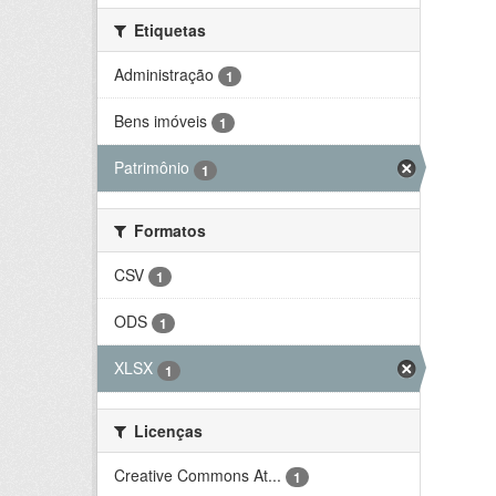
Etiquetas
Administração
1
Bens imóveis
1
Patrimônio
1
Formatos
CSV
1
ODS
1
XLSX
1
Licenças
Creative Commons At...
1