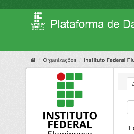
Pular
para
o
conteúdo
Organizações
Instituto Federal F
1 