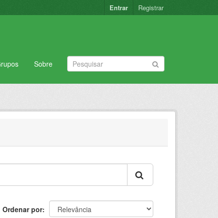
Entrar
Registrar
rupos
Sobre
Ordenar por