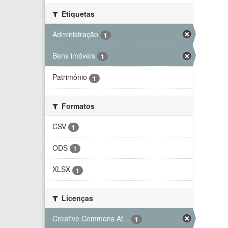
Etiquetas
Administração
1
Bens imóveis
1
Patrimônio
1
Formatos
CSV
1
ODS
1
XLSX
1
Licenças
Creative Commons At...
1