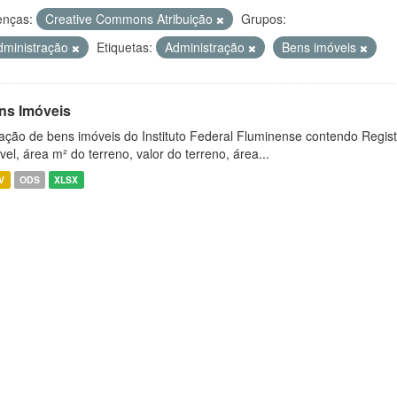
enças:
Creative Commons Atribuição
Grupos:
dministração
Etiquetas:
Administração
Bens imóveis
ns Imóveis
ação de bens imóveis do Instituto Federal Fluminense contendo Regist
vel, área m² do terreno, valor do terreno, área...
V
ODS
XLSX