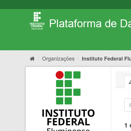
Pular
para
o
conteúdo
Organizações
Instituto Federal F
1 