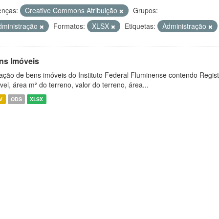
enças:
Creative Commons Atribuição
Grupos:
dministração
Formatos:
XLSX
Etiquetas:
Administração
ns Imóveis
ação de bens imóveis do Instituto Federal Fluminense contendo Regist
vel, área m² do terreno, valor do terreno, área...
V
ODS
XLSX