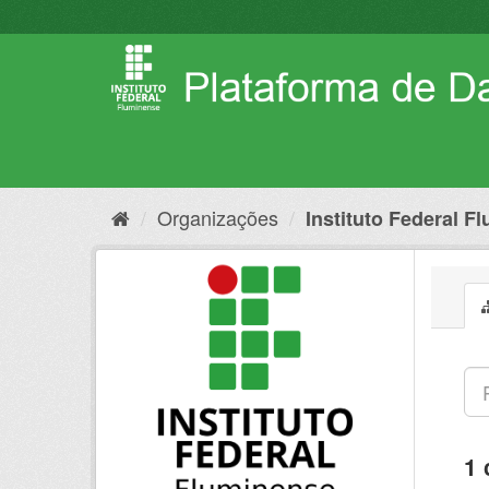
Pular
para
o
conteúdo
Organizações
Instituto Federal F
1 