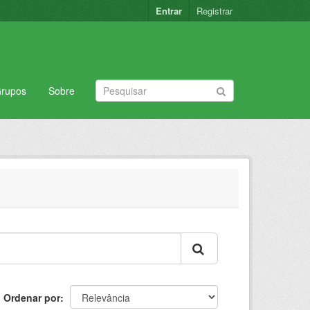
Entrar
Registrar
rupos
Sobre
Ordenar por