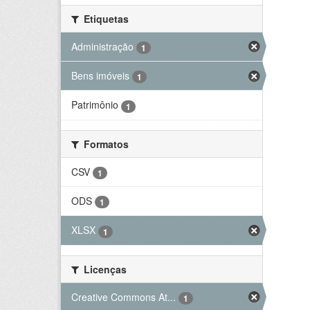
Etiquetas
Administração
1
Bens imóveis
1
Patrimônio
1
Formatos
CSV
1
ODS
1
XLSX
1
Licenças
Creative Commons At...
1