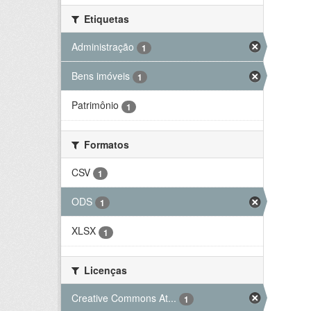
Etiquetas
Administração
1
Bens imóveis
1
Patrimônio
1
Formatos
CSV
1
ODS
1
XLSX
1
Licenças
Creative Commons At...
1