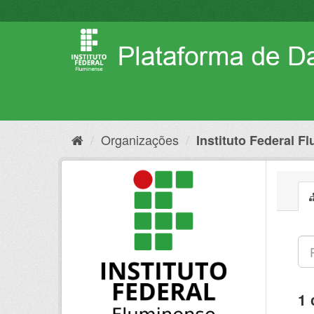
Pular
para
o
conteúdo
Organizações
Instituto Federal F
1 