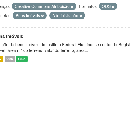
enças:
Creative Commons Atribuição
Formatos:
ODS
quetas:
Bens imóveis
Administração
ns Imóveis
ação de bens imóveis do Instituto Federal Fluminense contendo Regist
vel, área m² do terreno, valor do terreno, área...
V
ODS
XLSX