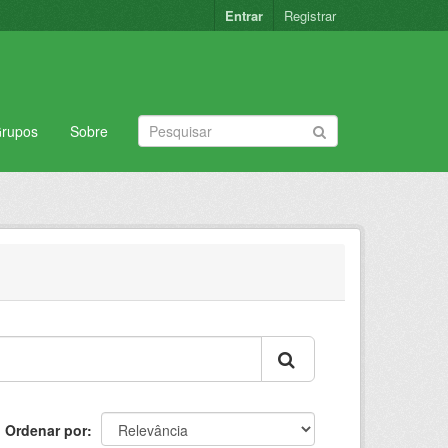
Entrar
Registrar
rupos
Sobre
Ordenar por