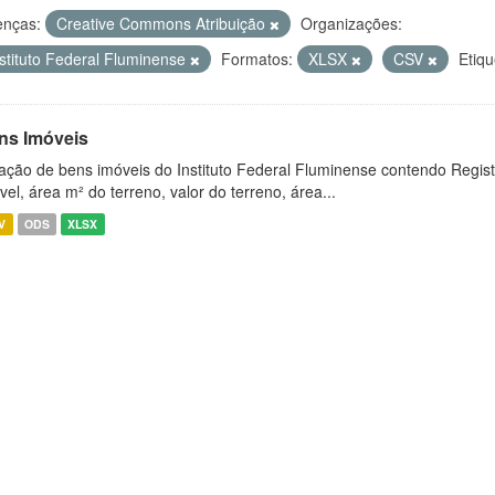
enças:
Creative Commons Atribuição
Organizações:
nstituto Federal Fluminense
Formatos:
XLSX
CSV
Etiqu
ns Imóveis
ação de bens imóveis do Instituto Federal Fluminense contendo Regist
vel, área m² do terreno, valor do terreno, área...
V
ODS
XLSX