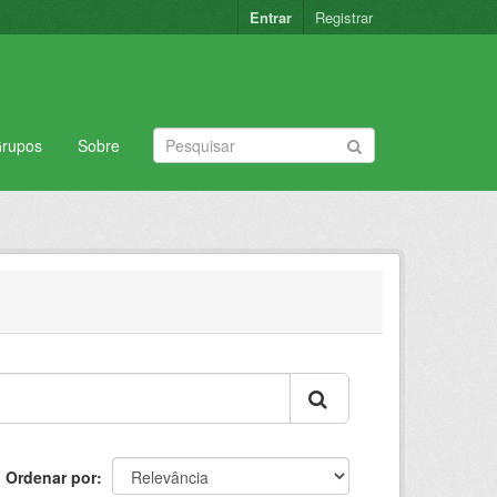
Entrar
Registrar
rupos
Sobre
Ordenar por