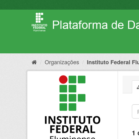
Pular
para
o
conteúdo
Organizações
Instituto Federal F
1 