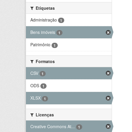
Etiquetas
Administração
1
Bens imóveis
1
Patrimônio
1
Formatos
CSV
1
ODS
1
XLSX
1
Licenças
Creative Commons At...
1