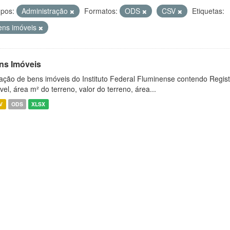
pos:
Administração
Formatos:
ODS
CSV
Etiquetas:
ens imóveis
ns Imóveis
ação de bens imóveis do Instituto Federal Fluminense contendo Regist
vel, área m² do terreno, valor do terreno, área...
V
ODS
XLSX