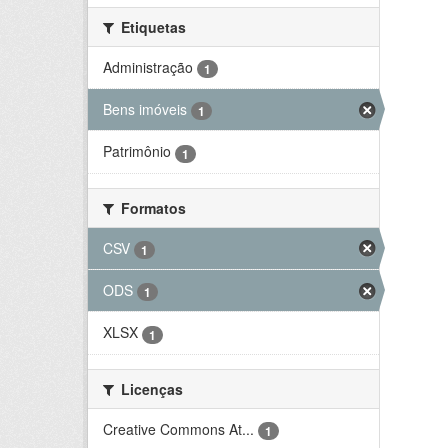
Etiquetas
Administração
1
Bens imóveis
1
Patrimônio
1
Formatos
CSV
1
ODS
1
XLSX
1
Licenças
Creative Commons At...
1