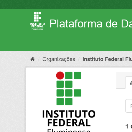
Pular
para
o
conteúdo
Organizações
Instituto Federal F
1 