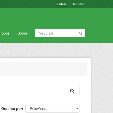
Entrar
Registrar
rupos
Sobre
Ordenar por