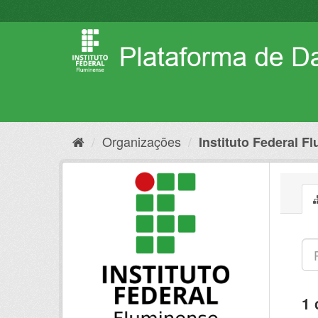
Pular
para
o
conteúdo
Organizações
Instituto Federal F
1 