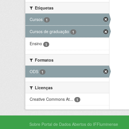
Etiquetas
Cursos
1
Cursos de graduação
1
Ensino
1
Formatos
ODS
1
Licenças
Creative Commons At...
1
Sobre Portal de Dados Abertos do IFFluminense