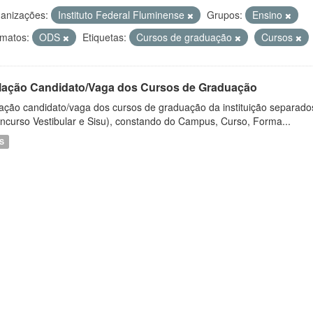
anizações:
Instituto Federal Fluminense
Grupos:
Ensino
matos:
ODS
Etiquetas:
Cursos de graduação
Cursos
lação Candidato/Vaga dos Cursos de Graduação
ação candidato/vaga dos cursos de graduação da instituição separados
ncurso Vestibular e Sisu), constando do Campus, Curso, Forma...
S