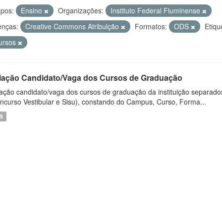
pos:
Ensino
Organizações:
Instituto Federal Fluminense
enças:
Creative Commons Atribuição
Formatos:
ODS
Etiqu
ursos
lação Candidato/Vaga dos Cursos de Graduação
ação candidato/vaga dos cursos de graduação da instituição separados
ncurso Vestibular e Sisu), constando do Campus, Curso, Forma...
S