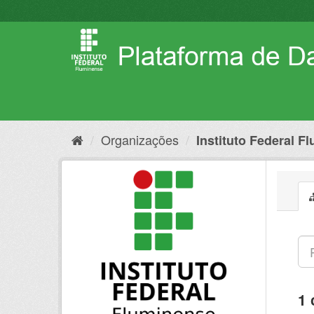
Pular
para
o
conteúdo
Organizações
Instituto Federal F
1 