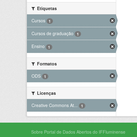
Etiquetas
Cursos
1
Cursos de graduação
1
Ensino
1
Formatos
ODS
1
Licenças
Creative Commons At...
1
Sobre Portal de Dados Abertos do IFFluminense