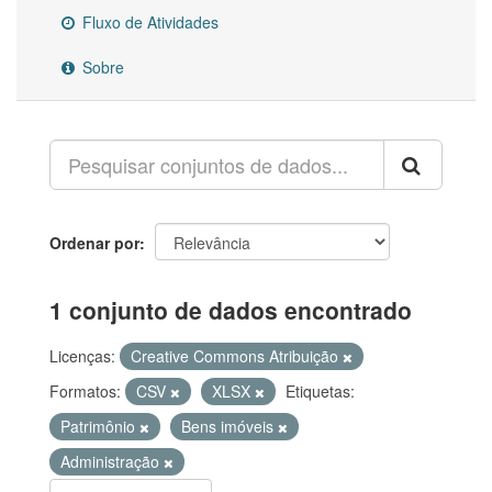
Fluxo de Atividades
Sobre
Ordenar por
1 conjunto de dados encontrado
Licenças:
Creative Commons Atribuição
Formatos:
CSV
XLSX
Etiquetas:
Patrimônio
Bens imóveis
Administração