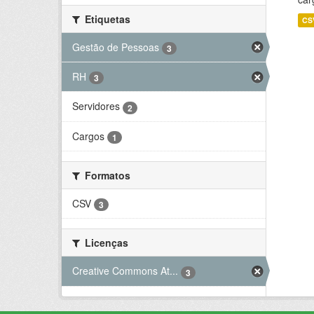
Etiquetas
CS
Gestão de Pessoas
3
RH
3
Servidores
2
Cargos
1
Formatos
CSV
3
Licenças
Creative Commons At...
3