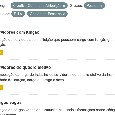
enças:
Creative Commons Atribuição
Grupos:
Pessoal
quetas:
RH
Gestão de Pessoas
rvidores com função
ação de servidores da instituição que possuem cargo com função grati
ção.
V
rvidores do quadro efetivo
posição da força de trabalho de servidores do quadro efetivo da insti
dade de lotação, cargo emprego e sexo.
V
rgos vagos
ação de cargos vagos da instituição contendo informações sobre códig
gos vagos.