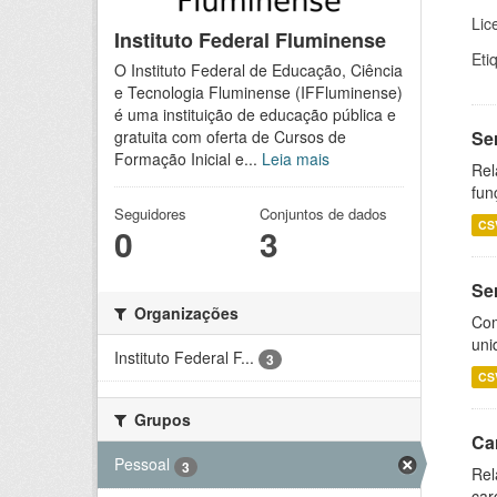
Lic
Instituto Federal Fluminense
Eti
O Instituto Federal de Educação, Ciência
e Tecnologia Fluminense (IFFluminense)
é uma instituição de educação pública e
Se
gratuita com oferta de Cursos de
Formação Inicial e...
Leia mais
Rel
fun
Seguidores
Conjuntos de dados
CS
0
3
Se
Organizações
Com
uni
Instituto Federal F...
3
CS
Grupos
Ca
Pessoal
3
Rel
car