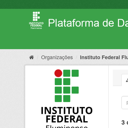
Pular
para
o
conteúdo
Organizações
Instituto Federal F
3 