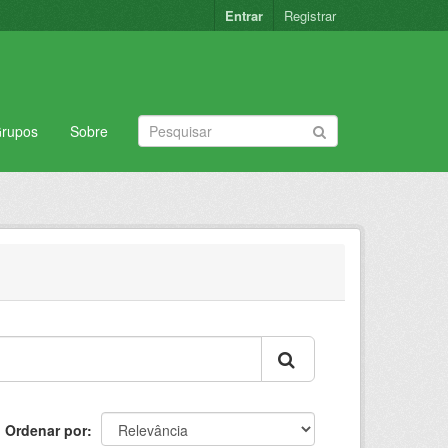
Entrar
Registrar
rupos
Sobre
Ordenar por