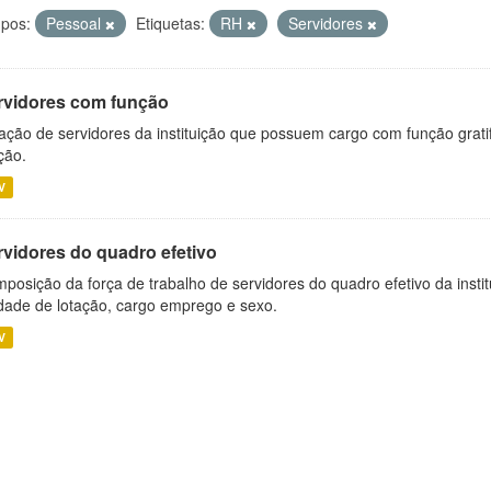
pos:
Pessoal
Etiquetas:
RH
Servidores
rvidores com função
ação de servidores da instituição que possuem cargo com função grati
ção.
V
rvidores do quadro efetivo
posição da força de trabalho de servidores do quadro efetivo da insti
dade de lotação, cargo emprego e sexo.
V