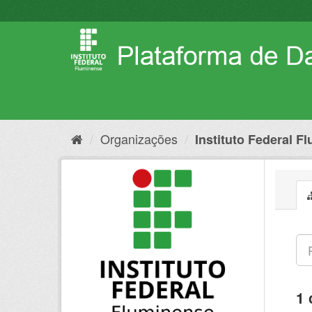
Pular
para
o
conteúdo
Organizações
Instituto Federal F
1 